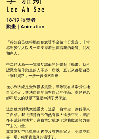
Lee Ah Sze
18/19 得獎者
動畫 | Animation
『得知自己獲得鵬程創意獎學金後十分驚喜，非常
感謝贊助人以及一直支持着照顧着我的老師、朋友
和家人。
中二時因為一份電腦功課而開始畫起了動畫。我所
認識會製作動畫的人不多，所以一直以來都是自己
上網找資料，一步一步摸索過來。
從小到大總是受到很多質疑，導致現在常常慣性地
自我否定，無法自信地面對自己的作品。幸好在老
師和朋友的鼓勵下還是申請了獎學金。
這次獲獎對我意義重大，這是一份肯定，為我帶來
了自信。我很清楚自己仍然有很大進步空間，跟許
多不成熟的地方，這份肯定成為了讓我繼續努力畫
下去的力量。
其實當初申請獎學金後並沒有告訴家人，免得空歡
喜一場。結果竟然真的獲獎了。