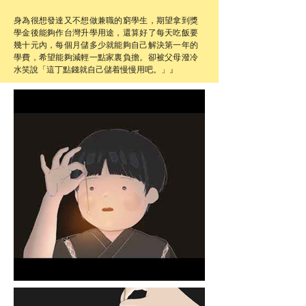
身為很想發達又不想做兼職的窮學生，期望拿到獎
學金後能夠作台灣升學用途，還算好了每天吃飯要
幾十元內，每個月儲多少就能夠自己解決第一年的
學費，希望能夠減輕一點家裏負擔。卻被父母潑冷
水笑說「這丁點錢就自己儲着慢慢用吧。」』