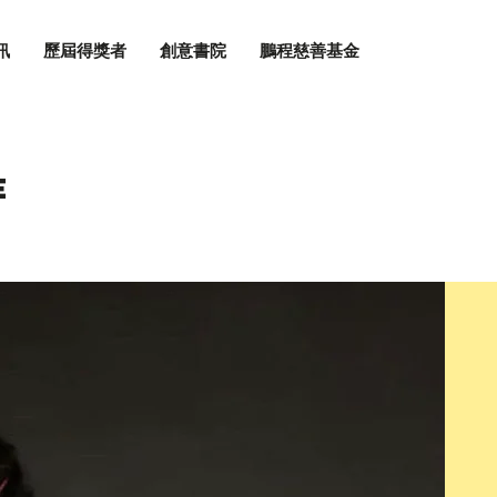
訊
歷屆得獎者
創意書院
鵬程慈善基金
E