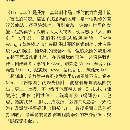
《The cycle》是我第一套舞劇作品，探討的方向是比較
宇宙性的問題。描述了我認為的地球，是一個循環的開
端與終結，經歷過純粹，再到縱慾。這幾年世界的動
盪，包括戰爭，疾病，天災人禍等，使我思考「人」而
創作此作品。 當初我想嘗試編舞劇時，Chole
Wong（黃靜婷老師）鼓勵我以團隊形式創作，才有最
後7人的演出。雖然我的技藝不高，但感恩她的鼓勵和
支持下完成此番作品。亦感謝我的同伴一起陪伴我創
作，創作舞者：李皓正 Alvin、胡煒恩 Winnie 舞者：徐
顥哲 Markus、戴志康 Jacky、葉紀言 仇、陳浩天 Ian，
一起訓練，雖然當中有不少困難重仍然不離不棄。還有
Mouse（謝徵燊）的燈光設計，使整個舞劇的氛圍突
出，更上一層樓。不少得其他幕後人員，Sm Lokc（陳
樂詩）,世偉（劉世偉），統籌吖姿（楊穎姿），包
容、體諒我們，協助完成表演。多謝海報設計 （余柏
洛）及設計指導導師 （陳裕志）。 最後多謝自己的堅
持到底。 最重要的要多謝鵬程獎學金的校外評審，與
「鵬程獎學金」。