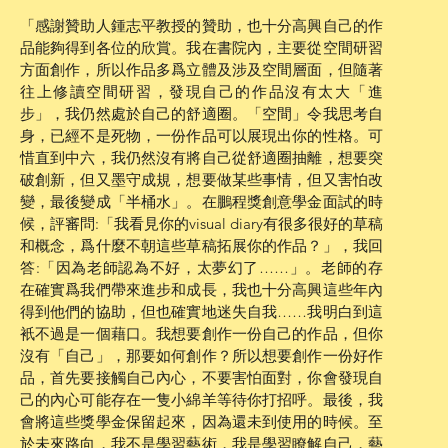
「感謝贊助人鍾志平教授的贊助，也十分高興自己的作
品能夠得到各位的欣賞。我在書院內，主要從空間研習
方面創作，所以作品多爲立體及涉及空間層面，但隨著
往上修讀空間研習，發現自己的作品沒有太大「進
步」，我仍然處於自己的舒適圈。「空間」令我思考自
身，已經不是死物，一份作品可以展現出你的性格。可
惜直到中六，我仍然沒有將自己從舒適圈抽離，想要突
破創新，但又墨守成規，想要做某些事情，但又害怕改
變，最後變成「半桶水」。在鵬程獎創意學金面試的時
候，評審問:「我看見你的visual diary有很多很好的草稿
和概念，爲什麼不朝這些草稿拓展你的作品？」，我回
答:「因為老師認為不好，太夢幻了……」。老師的存
在確實爲我們帶來進步和成長，我也十分高興這些年內
得到他們的協助，但也確實地迷失自我……我明白到這
衹不過是一個藉口。我想要創作一份自己的作品，但你
沒有「自己」，那要如何創作？所以想要創作一份好作
品，首先要接觸自己內心，不要害怕面對，你會發現自
己的內心可能存在一隻小綿羊等待你打招呼。最後，我
會將這些獎學金保留起來，因為還未到使用的時候。至
於未來路向，我不是學習藝術，我是學習瞭解自己，藝