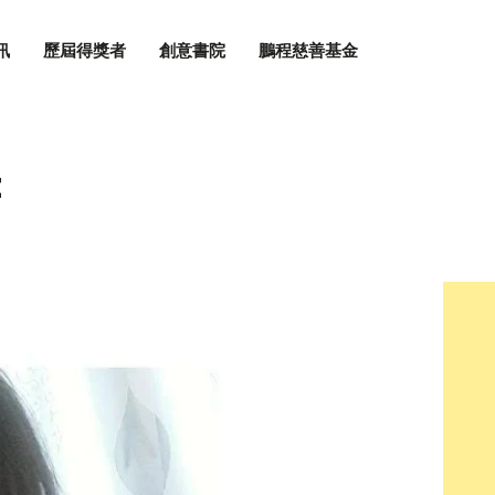
訊
歷屆得獎者
創意書院
鵬程慈善基金
E